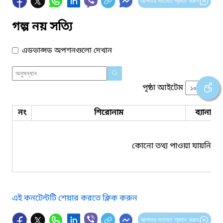
আপনার মতামত প্রদান করুন
গল্প নয় সত্যি
এডভান্সড অপশনগুলো দেখান
পৃষ্ঠা আইটেম
নং
শিরোনাম
ব্যানার 
কোনো তথ্য পাওয়া যায়নি।
এই কনটেন্টটি শেয়ার করতে ক্লিক করুন
আপনার মতামত প্রদান করুন