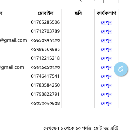
ল
মোবাইল
ছবি
কার্যকলাপ
01765285506
দেখুন
01712703789
দেখুন
1@gmail.com
০১৯১৫৭৭২২০৩
দেখুন
০১৭৪৯১৯৭৮৪১
দেখুন
01712215218
দেখুন
@gmail.com
০১৬২১৫১৩২০৩
দেখুন
01746417541
দেখুন
01783584250
দেখুন
01798822791
দেখুন
০১৩১৩০৬০৮৫৪
দেখুন
দেখছেন ১ থেকে ১০ পর্যন্ত, মোট ৭৫ এন্ট্রি