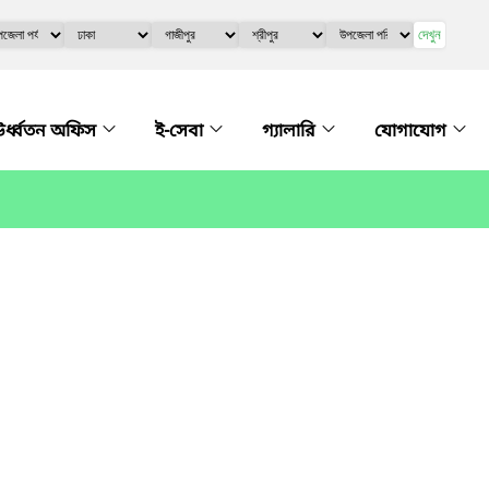
দেখুন
র্ধ্বতন অফিস
ই-সেবা
গ্যালারি
যোগাযোগ