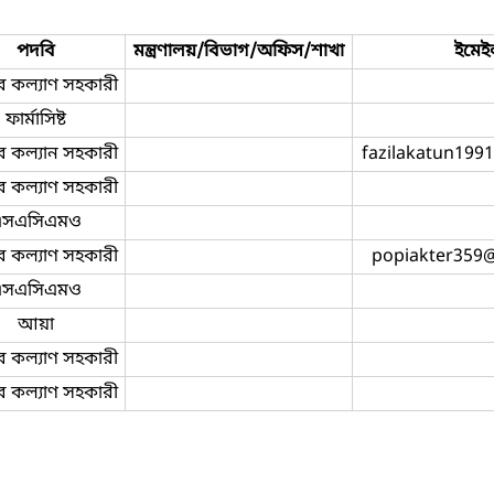
পদবি
মন্ত্রণালয়/বিভাগ/অফিস/শাখা
ইমেই
র কল্যাণ সহকারী
ফার্মাসিষ্ট
র কল্যান সহকারী
fazilakatun199
র কল্যাণ সহকারী
এসএসিএমও
র কল্যাণ সহকারী
popiakter359
এসএসিএমও
আয়া
র কল্যাণ সহকারী
র কল্যাণ সহকারী