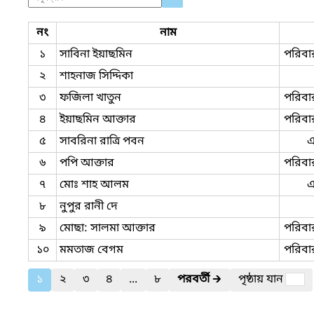
নং
নাম
১
সাবিনা ইয়াছমিন
পরিবা
২
শাহনাজ সিদ্দিকা
৩
ফজিলা খাতুন
পরিবা
৪
ইয়াছমিন আক্তার
পরিবা
৫
সাবরিনা রাত্রি পবন
৬
পপি আক্তার
পরিবা
৭
মোঃ শাহ আলম
৮
নুপুর রানী দে
৯
মোছা: সালমা আক্তার
পরিবা
১০
মমতাজ বেগম
পরিবা
১
২
৩
৪
...
৮
পরবর্তী
🡲
পৃষ্ঠায় যান