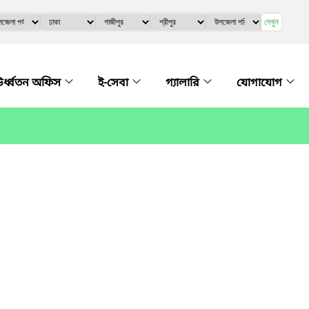
দেখুন
র্ধ্বতন অফিস
ই-সেবা
গ্যালারি
যোগাযোগ